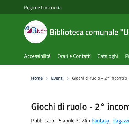
Salta al contenuto principale
Regione Lombardia
Biblioteca comunale "U
Accessibilità
Orari e Contatti
Cataloghi
P
Home
>
Eventi
>
Giochi di ruolo - 2° incontro
Giochi di ruolo - 2° incon
Pubblicato il 5 aprile 2024 •
Fantasy
,
Ragazz