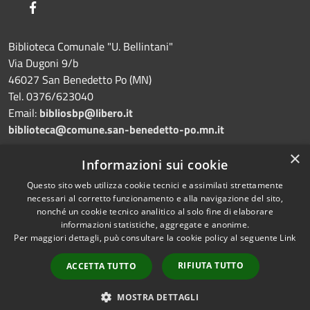
Facebook
Biblioteca Comunale "U. Bellintani"
Via Dugoni 9/b
46027 San Benedetto Po (MN)
Tel. 0376/623040
Email:
bibliosbp@libero.it
biblioteca@comune.san-benedetto-po.mn.it
×
Dichiarazione di accessibilità
Informazioni sui cookie
Questo sito web utilizza cookie tecnici e assimilati strettamente
necessari al corretto funzionamento e alla navigazione del sito,
nonché un cookie tecnico analitico al solo fine di elaborare
informazioni statistiche, aggregate e anonime.
RSS
Copyright © 2026 • Biblioteca
Per maggiori dettagli, può consultare la cookie policy al seguente
Link
Accessibilità
comunale "Umberto Bellintani"
Privacy
Municipium
• Powered by
•
RIFIUTA TUTTO
ACCETTA TUTTO
Cookie
Accesso redazione
Mappa del sito
MOSTRA DETTAGLI