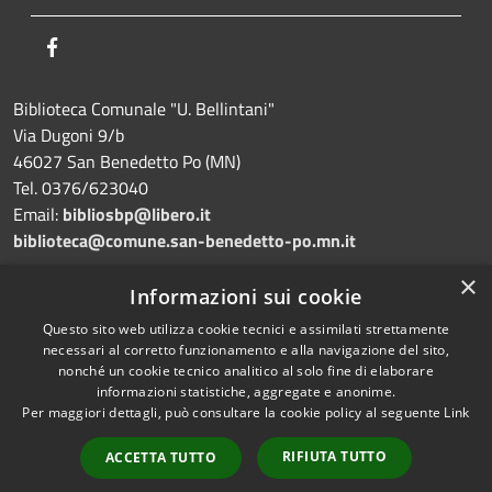
Facebook
Biblioteca Comunale "U. Bellintani"
Via Dugoni 9/b
46027 San Benedetto Po (MN)
Tel. 0376/623040
Email:
bibliosbp@libero.it
biblioteca@comune.san-benedetto-po.mn.it
×
Dichiarazione di accessibilità
Informazioni sui cookie
Questo sito web utilizza cookie tecnici e assimilati strettamente
necessari al corretto funzionamento e alla navigazione del sito,
nonché un cookie tecnico analitico al solo fine di elaborare
informazioni statistiche, aggregate e anonime.
RSS
Copyright © 2026 • Biblioteca
Per maggiori dettagli, può consultare la cookie policy al seguente
Link
Accessibilità
comunale "Umberto Bellintani"
Privacy
Municipium
• Powered by
•
RIFIUTA TUTTO
ACCETTA TUTTO
Cookie
Accesso redazione