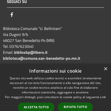
SEGUICI SU
Facebook
Biblioteca Comunale "U. Bellintani"
Via Dugoni 9/b
46027 San Benedetto Po (MN)
Tel. 0376/623040
Email:
bibliosbp@libero.it
biblioteca@comune.san-benedetto-po.mn.it
×
Dichiarazione di accessibilità
Informazioni sui cookie
Questo sito web utilizza cookie tecnici e assimilati strettamente
necessari al corretto funzionamento e alla navigazione del sito,
nonché un cookie tecnico analitico al solo fine di elaborare
informazioni statistiche, aggregate e anonime.
RSS
Copyright © 2026 • Biblioteca
Per maggiori dettagli, può consultare la cookie policy al seguente
Link
Accessibilità
comunale "Umberto Bellintani"
Privacy
Municipium
• Powered by
•
RIFIUTA TUTTO
ACCETTA TUTTO