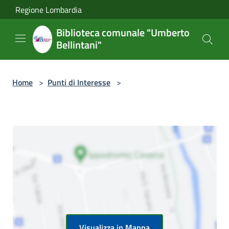
Salta al contenuto principale
Regione Lombardia
Biblioteca comunale "Umberto
Bellintani"
Home
>
Punti di Interesse
>
Visualizza in Mappa