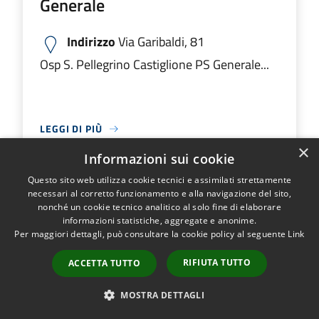
Generale
Indirizzo
Via Garibaldi, 81
Osp S. Pellegrino Castiglione PS Generale...
LEGGI DI PIÙ
×
Informazioni sui cookie
Questo sito web utilizza cookie tecnici e assimilati strettamente
Ospedale M.O. Locatelli Piario PS
necessari al corretto funzionamento e alla navigazione del sito,
nonché un cookie tecnico analitico al solo fine di elaborare
Generale
informazioni statistiche, aggregate e anonime.
Per maggiori dettagli, può consultare la cookie policy al seguente
Link
Indirizzo
Via Groppino, 22
RIFIUTA TUTTO
ACCETTA TUTTO
Ospedale M.O. Locatelli Piario PS Generale...
MOSTRA DETTAGLI